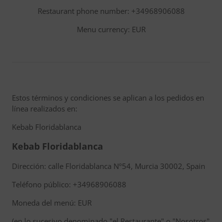
Restaurant phone number: +34968906088
Menu currency: EUR
Estos términos y condiciones se aplican a los pedidos en
línea realizados en:
Kebab Floridablanca
Kebab Floridablanca
Dirección: calle Floridablanca Nº54, Murcia 30002, Spain
Teléfono público: +34968906088
Moneda del menú: EUR
(en lo sucesivo denominado "el Restaurante" o "Nosotros"