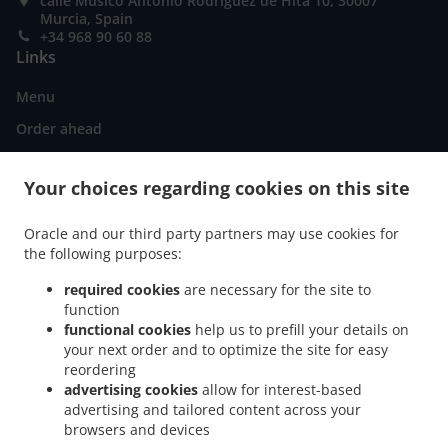
calle Musico Antonio Rodriguez de Hita 10, 30007
Murcia, Spain
+34 968 90 60 88
Links
Menu
Order ahead
Contact us
Your choices regarding cookies on this site
Oracle and our third party partners may use cookies for
.
.
Pizza Delivery Murcia La Fama
Pizza Delivery Murcia San Miguel
Pizza Delivery
the following purposes:
.
.
Murcia Santa María de Gracia
Pizza Delivery Murcia Santa Eulalia
Pizza Delivery
.
.
Murcia La Catedral
Pizza Delivery Murcia San Andrés
Pizza Delivery Murcia San
required cookies
are necessary for the site to
.
function
.
.
Antón
Pizza Delivery Murcia El Carmen
Pizza Delivery Murcia
Pizza Delivery
functional cookies
help us to prefill your details on
.
.
.
Zarandona
Pizza Delivery Churra
Pizza Delivery El Puntal
Pizza Delivery Cabezo
your next order and to optimize the site for easy
.
.
.
de Torres
Pizza Delivery Espinardo
Pizza Delivery Puente Tocinos
Pizza Delivery
reordering
.
.
.
Monteagudo
Pizza Delivery Casillas
Pizza Delivery La Arboleja
Pizza Delivery
advertising cookies
allow for interest-based
advertising and tailored content across your
.
.
Rincón de Seca
Pizza Delivery Guadalupe de Maciascoque
Pizza Delivery Los
browsers and devices
.
.
.
.
Dolores
Pizza Delivery Patiño
Pizza Delivery San Ginés
Pizza Delivery Aljucer