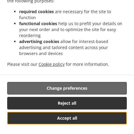
elaboración de perfiles
the following purposes:
required cookies
are necessary for the site to
15.1.
La persona interesada tiene derecho a no estar
function
sujeta a una decisión basada únicamente en el
functional cookies
help us to prefill your details on
procesamiento automático, incluida la creación de
your next order and to optimize the site for easy
perfiles, que produce efectos legales que la afectan o
reordering
afectan de manera significativa y similar.
advertising cookies
allow for interest-based
advertising and tailored content across your
15.2.
Las disposiciones del párrafo 15.1. no aplican si la
browsers and devices
decisión:
Please visit our
Cookie policy
for more information.
(a) es necesaria para la celebración o
ejecución de un contrato entre la persona
interesada y un operador;
Change preferences
(b)
está autorizada por la legislación de la Unión o de un
Reject all
Estado Miembro, que se aplica al Operador y que también
establece medidas apropiadas para proteger los
Accept all
derechos, libertades e intereses legítimos de la persona
See MENU & Order
interesada; o