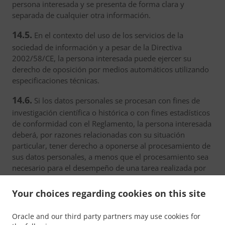
persona interesada y se presenta de forma clara y
separada de cualquier otra información.
14.5.
En el contexto del uso de los servicios de la
sociedad de información y a pesar de la Directiva
2002/58/CE, la persona interesada puede ejercer su
derecho de oposición por medios automáticos utilizando
especificaciones técnicas.
14.6.
Si los datos personales se procesan con fines de
investigación científica o histórica o con fines estadísticos
de conformidad con el Reglamento, la persona interesada
deberá, por razones relacionadas con su situación
particular, tener derecho a oponerse al procesamiento de
sus datos personales, a menos que el procesamiento sea
necesario para el desempeño de una tarea realizada por
razones de interés público.
Your choices regarding cookies on this site
15. Proceso de toma de decisiones
automático individual, incluida la
Oracle and our third party partners may use cookies for