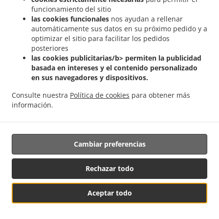
elaboración de perfiles
funcionamiento del sitio
las cookies funcionales
nos ayudan a rellenar
15.1.
La persona interesada tiene derecho a no estar
automáticamente sus datos en su próximo pedido y a
sujeta a una decisión basada únicamente en el
optimizar el sitio para facilitar los pedidos
procesamiento automático, incluida la creación de
posteriores
perfiles, que produce efectos legales que la afectan o
las cookies publicitarias/b> permiten la publicidad
afectan de manera significativa y similar.
basada en intereses y el contenido personalizado
en sus navegadores y dispositivos.
15.2.
Las disposiciones del párrafo 15.1. no aplican si la
Consulte nuestra
Política de cookies
para obtener más
decisión:
información.
(a) es necesaria para la celebración o
ejecución de un contrato entre la persona
interesada y un operador;
Cambiar preferencias
(b)
está autorizada por la legislación de la Unión o de un
Rechazar todo
Estado Miembro, que se aplica al Operador y que también
establece medidas apropiadas para proteger los
Aceptar todo
derechos, libertades e intereses legítimos de la persona
Ver el MENÚ y PEDIR
interesada; o