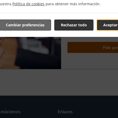
nuestra
Política de cookies
para obtener más información.
Estamos muy orgullosos de 
más tarde” porque te da la
por adelantado y pasarla bu
casa al momento de tu elec
Cambiar preferencias
Rechazar todo
Aceptar
Tienes el completo control 
Pide pa
ntáctenos
Enlaces