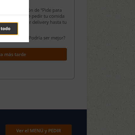
nuestra función de “Pide para
 oportunidad de pedir tu comida
scando o pedir delivery hasta tu
ción.
 todo
de tu pedido. ¿Podría ser mejor?
ra más tarde
Ver el MENÚ y PEDIR