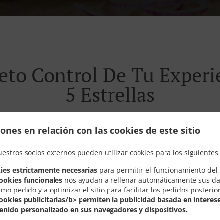
eto Control De Tu Experi
5 Estrellas
ones en relación con las cookies de este sitio
uestros socios externos pueden utilizar cookies para los siguientes 
e escuchamos. Estamos dejando las viejas costumbres y c
ia en restaurantes. Así todo se volverá mucho más fácil, r
ies estrictamente necesarias
para permitir el funcionamiento del s
cookies funcionales
nos ayudan a rellenar automáticamente sus da
imo pedido y a optimizar el sitio para facilitar los pedidos posterio
cookies publicitarias/b> permiten la publicidad basada en interese
enido personalizado en sus navegadores y dispositivos.